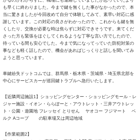
かるのかわからずに、職場にも連絡していましたが思っていたより
も早くに終わりました。今まで鍵を無くした事がなかったので、本
当に驚きましたが今回改めて自分で体験してみて、素早い対応に感
謝しています。この対応の良さがわかったので、これからも鍵を無
くしたり、交換が必要な時は焦らずに対応できそうです。来てくだ
さった方も緊張をほぐしてくれるような丁寧な言い方でしたので、
待っている間も安心でした。今まで気になってっていた防犯対策の
事なども軽く話したので、機会があればじっくりと話しを聞いてみ
ようと思っています。
車鍵紛失ドットコムでは、群馬県・栃木県・茨城県・埼玉県北部を
中心にサービスカーが巡回鍵トラブルへ急行いたします。
【近隣周辺施設1】ショッピングセンター・ショッピングモール・レ
ジャー施設・イオン・ららぽーと・アウトレット・三井アウトレッ
ト・公園・遊園地 フレッセイ とりせん ヤオコー フジマート ベ
ルク Aコープ の駐車場又は周辺地域
【作業範囲2】