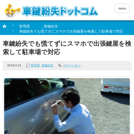
menu
群馬県
,
車鍵紛失
車鍵紛失でも慌てずにスマホで出張鍵屋を検索して駐車場で対応
車鍵紛失でも慌てずにスマホで出張鍵屋を検
索して駐車場で対応
2018.6.21
群馬県
,
車鍵紛失
スマートキー