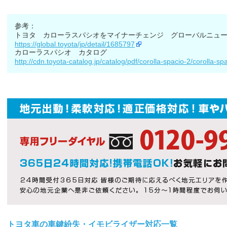
参考：
トヨタ カローラスパシオをマイナーチェンジ グローバルニュ
https://global.toyota/jp/detail/1685797
カローラスパシオ カタログ
http://cdn.toyota-catalog.jp/catalog/pdf/corolla-spacio-2/corolla-
トヨタ車の車鍵紛失・イモビライザー対応一覧