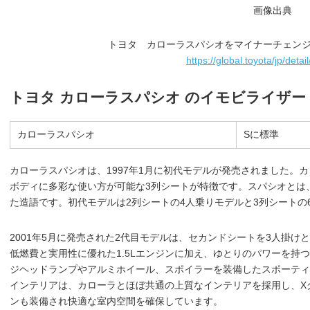
画像出典
トヨタ カローラスパシオをマイナーチェン
https://global.toyota/jp/deta
トヨタ カローラスパシオ のイモビライザー
カローラスパシオ
Sに標準
カローラスパシオは、1997年1月に初代モデルが発売されました。
ボディに多彩な使い方が可能な3列シートが特徴です。スパシオとは、
た造語です。初代モデルは2列シートの4人乗りモデルと3列シートの
2001年5月に発売された2代目モデルは、セカンドシートを3人掛け
低燃費と実用性に優れた1.5Lエンジンに加え、ゆとりのパワーを持つ
ジヘッドランプやアルミホイール、スポイラーを装備したスポーティ
インテリアは、カローラとほぼ共通の上質なインテリアを採用し、X
ンも装備され快適な室内空間を確保しています。