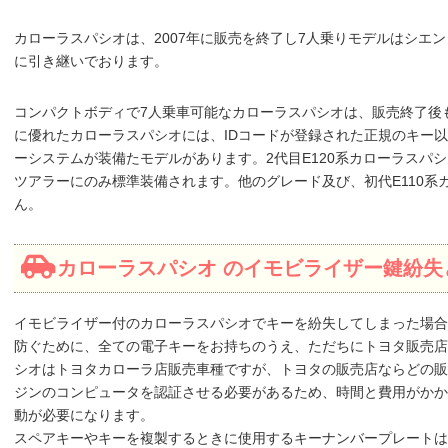
カローラスパシオは、2007年に販売を終了し7人乗りモデルはシエ
に引き継いでおります。
コンパクトボディで7人乗車可能なカローラスパシオは、販売終了後
に優れたカローラスパシオには、IDコードが登録された正規のキー
ーシステムが装備たモデルがあります。2代目E120系カローラスパシ
ツアラーにのみ標準装備されます。他のグレード及び、初代E110
ん。
カローラスパシオ のイモビライザー鍵紛失
イモビライザー付のカローラスパシオでキーを紛失してしまった場合
防ぐために、全ての電子キーをお持ちのうえ、ただちにトヨタ販売店
シオはトヨタカローラ店販売車種ですが、トヨタの販売店ならどの販
ジンのコンピュータを認証させる必要があるため、時間と費用がかか
動が必要になります。
スペアキーやキーを複製するときに使用するキーナンバープレートは