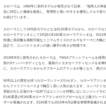
カローラは、1966年に初代モデルが発売されて以来、「地球人の
化に対応した価値を創造し、実用性と使いやすさを優先しクルマ造り
れ続けています。
カローラとして10代目モデルとなるE120系モデルから、カローラ
カローラアクシオとして2代目のE160系カローラアクシオは、201
快適に長距離を移動可能なミニマムサイズのクルマをテーマに大幅に
設計で、コンパクトセダンの使い勝手の良さが特徴です。
2019年9月に発売されたカローラは、TNGAプラットフォームを
初の3ナンバーボディとなり、最新のトヨタセーフティセンスを全車
に、カローラアクシオからサブネームのアクシオが無くなり、再びカ
50年以上の歴史を持つカローラシリーズのセダン、カローラアクシ
からファミリーユースまで幅広く高い人気があります。コンパクトセ
登録された正規のキー以外ではエンジンが作動しないエンジンイモビ
E140系及びE160系カローラアクシオのラグゼールなど上級グレ
ザーが装備されます。E160系でも2015年4月以降全車標準装備され