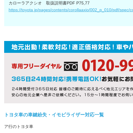
カローラアクシオ 取扱説明書PDF P75,77
https://toyota.jp/pages/contents/corollaaxio/002_p_010/pdf/spec/
トヨタ車の車鍵紛失・イモビライザー対応一覧
ア行のトヨタ車