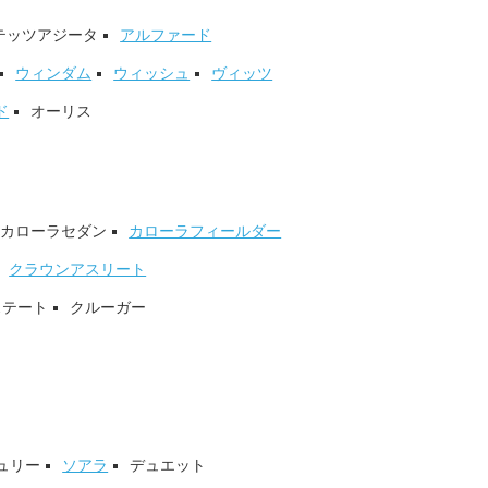
テッツアジータ
アルファード
ウィンダム
ウィッシュ
ヴィッツ
ド
オーリス
カローラセダン
カローラフィールダー
クラウンアスリート
ステート
クルーガー
ュリー
ソアラ
デュエット