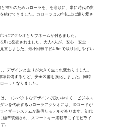
幸福と福祉のためカローラを」を念頭に、常に時代の変
を続けてきました。カローラは50年以上に渡り愛さ
セダンにアクシオとサブネームが付きました。
2年5月に発売されました。大人4人が、安心・安全・
見直しました。最小回転半径4.9mで取り回しやすい
採用し、デザインと走りが大きく生まれ変わりました。
標準装備するなど、安全装備を強化しました。同時
ローラとなりました。
オは、コンパクトなデザインで扱いやすく、ビジネス
ダンを代表するカローラアクシオには、IDコードが
ライザーシステムが装備たモデルがあります。初代
ードに標準装備され、スマートキー搭載車にイモビライ
ます。