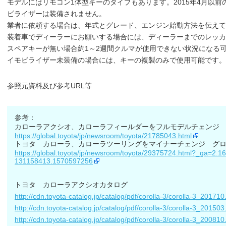
モデルにはリモコン1体型キーのタイプもあります。2015年4月以
ビライザーは装備されません。
業者に依頼する場合は、年式とグレード、エンジン始動方法を伝えて
装着車でディーラーにお願いする場合には、ディーラーまでのレッカ
スペアキーが無い場合約1～2週間クルマが使用できない状況になる
イモビライザー未装備の場合には、キーの複製のみで使用可能です。
参照元資料及び参考URL等
参考：
カローラアクシオ、カローラフィールダーをフルモデルチェンジ
https://global.toyota/jp/newsroom/toyota/21785043.html
トヨタ カローラ、カローラツーリングをマイナーチェンジ グ
https://global.toyota/jp/newsroom/toyota/29375724.html?_ga=2
131158413.1570597256
トヨタ カローラアクシオカタログ
http://cdn.toyota-catalog.jp/catalog/pdf/corolla-3/corolla-3_201710
http://cdn.toyota-catalog.jp/catalog/pdf/corolla-3/corolla-3_201503
http://cdn.toyota-catalog.jp/catalog/pdf/corolla-3/corolla-3_200810