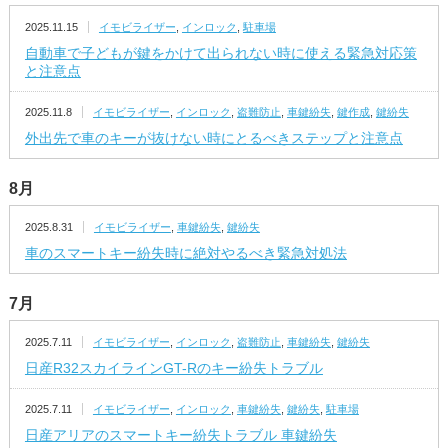
2025.11.15
イモビライザー
,
インロック
,
駐車場
自動車で子どもが鍵をかけて出られない時に使える緊急対応策
と注意点
2025.11.8
イモビライザー
,
インロック
,
盗難防止
,
車鍵紛失
,
鍵作成
,
鍵紛失
外出先で車のキーが抜けない時にとるべきステップと注意点
8月
2025.8.31
イモビライザー
,
車鍵紛失
,
鍵紛失
車のスマートキー紛失時に絶対やるべき緊急対処法
7月
2025.7.11
イモビライザー
,
インロック
,
盗難防止
,
車鍵紛失
,
鍵紛失
日産R32スカイラインGT-Rのキー紛失トラブル
2025.7.11
イモビライザー
,
インロック
,
車鍵紛失
,
鍵紛失
,
駐車場
日産アリアのスマートキー紛失トラブル 車鍵紛失