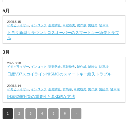
5月
2025.5.15
イモビライザー
,
インロック
,
盗難防止
,
車鍵紛失
,
鍵作成
,
鍵紛失
,
駐車場
トヨタ新型クラウンクロスオーバーのスマートキー紛失トラブ
ル
3月
2025.3.28
イモビライザー
,
インロック
,
盗難防止
,
車鍵紛失
,
鍵作成
,
鍵紛失
,
駐車場
日産V37スカイラインNISMOのスマートキー紛失トラブル
2025.3.14
イモビライザー
,
インロック
,
盗難防止
,
群馬県
,
車鍵紛失
,
鍵作成
,
鍵紛失
,
駐車場
旧車盗難対策の重要性と具体的な方法
1
2
3
4
5
6
»