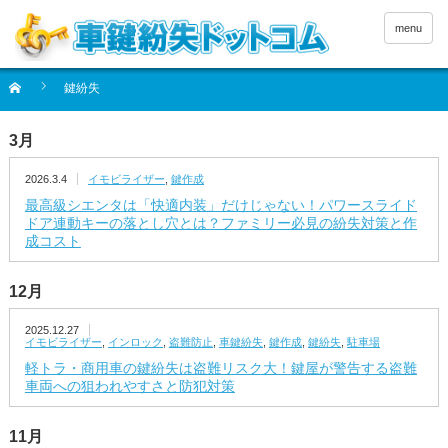
menu
鍵紛失
3月
2026.3.4
イモビライザー
,
鍵作成
最高級シエンタは「快適内装」だけじゃない！パワースライド
ドア連動キーの落とし穴とは？ファミリー必見の紛失対策と作
成コスト
12月
2025.12.27
イモビライザー
,
インロック
,
盗難防止
,
車鍵紛失
,
鍵作成
,
鍵紛失
,
駐車場
軽トラ・商用車の鍵紛失は盗難リスク大！鍵屋が警告する盗難
車両への狙われやすさと防犯対策
11月