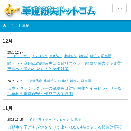
menu
駐車場
12月
2025.12.27
イモビライザー
,
インロック
,
盗難防止
,
車鍵紛失
,
鍵作成
,
鍵紛失
,
駐車場
軽トラ・商用車の鍵紛失は盗難リスク大！鍵屋が警告する盗難
車両への狙われやすさと防犯対策
2025.12.20
盗難防止
,
車鍵紛失
,
鍵作成
,
鍵紛失
,
駐車場
旧車・クラシックカーの鍵紛失は対応困難？イモビライザーな
し車種を鍵屋が安く作成できる理由
11月
2025.11.15
イモビライザー
,
インロック
,
駐車場
自動車で子どもが鍵をかけて出られない時に使える緊急対応策