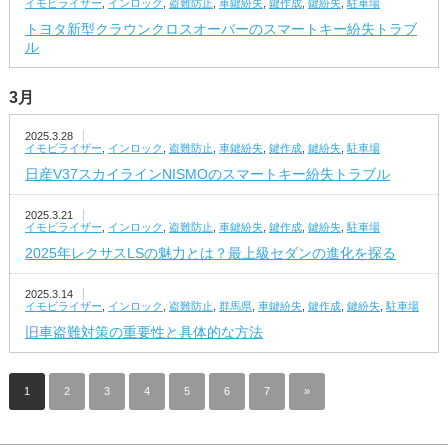
イモビライザー
,
インロック
,
盗難防止
,
車鍵紛失
,
鍵作成
,
鍵紛失
,
駐車場
トヨタ新型クラウンクロスオーバーのスマートキー紛失トラブ
ル
3月
2025.3.28
イモビライザー
,
インロック
,
盗難防止
,
車鍵紛失
,
鍵作成
,
鍵紛失
,
駐車場
日産V37スカイラインNISMOのスマートキー紛失トラブル
2025.3.21
イモビライザー
,
インロック
,
盗難防止
,
車鍵紛失
,
鍵作成
,
鍵紛失
,
駐車場
2025年レクサスLSの魅力とは？最上級セダンの進化を探る
2025.3.14
イモビライザー
,
インロック
,
盗難防止
,
群馬県
,
車鍵紛失
,
鍵作成
,
鍵紛失
,
駐車場
旧車盗難対策の重要性と具体的な方法
1
2
3
4
5
6
7
»