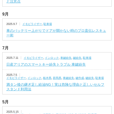
と注意点
9月
2025.9.7
イモビライザー
,
駐車場
車のバッテリー上がりでドアが開かない時のプロ直伝レスキュ
ー術
7月
2025.7.11
イモビライザー
,
インロック
,
車鍵紛失
,
鍵紛失
,
駐車場
日産アリアのスマートキー紛失トラブル 車鍵紛失
2025.7.5
イモビライザー
,
インロック
,
栃木県
,
群馬県
,
車鍵紛失
,
鍵作成
,
鍵紛失
,
駐車場
満タン後の継ぎ足し給油NG！実は危険な理由と正しいセルフ
スタンド利用法
5月
2025.5.15