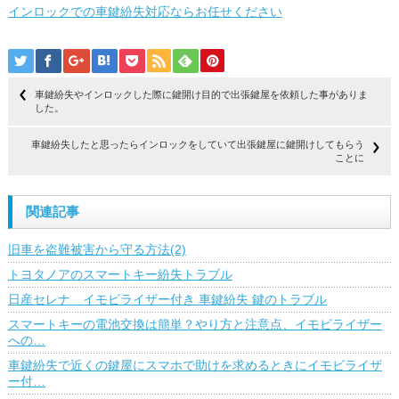
インロックでの車鍵紛失対応ならお任せください
車鍵紛失やインロックした際に鍵開け目的で出張鍵屋を依頼した事がありま
した。
車鍵紛失したと思ったらインロックをしていて出張鍵屋に鍵開けしてもらう
ことに
関連記事
旧車を盗難被害から守る方法(2)
トヨタノアのスマートキー紛失トラブル
日産セレナ イモビライザー付き 車鍵紛失 鍵のトラブル
スマートキーの電池交換は簡単？やり方と注意点、イモビライザー
への…
車鍵紛失で近くの鍵屋にスマホで助けを求めるときにイモビライザ
ー付…