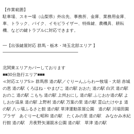
【作業範囲】
駐車場、スキー場（山梨県）外出先、事務所、金庫、業務用金庫、
車、トラック、バイク、イモビライザー、特殊鍵、農機具、耕耘
機、などの鍵トラブルに対応できます。
━【出張鍵屋対応 群馬・栃木・埼玉北部エリア 】
━━━━━━━━━━━━━━━━━━
北関東エリアカバーしております
■■30分急行エリア■■■
≪対応エリア5≫ 群馬県 道の駅／ぐりーんふらわー牧場・大胡 赤城
の恵 道の駅 くろほね・やまびこ 道の駅 おおた 道の駅 白沢 道の駅
おのこ 道の駅 こもち 道の駅 上州おにし 道の駅 ふじおか道の駅 よ
しおか温泉 道の駅 上野村 道の駅 万葉の里 道の駅 霊山たけやま 道
の駅 八ッ場ふるさと館 道の駅 草津運動茶屋公園 道の駅 川場田園
プラザ あぐりーむ昭和 道の駅 たくみの里 道の駅 みなかみ水紀
行館 道の駅 月夜野矢瀬親水公園 道の駅 草津 道の駅