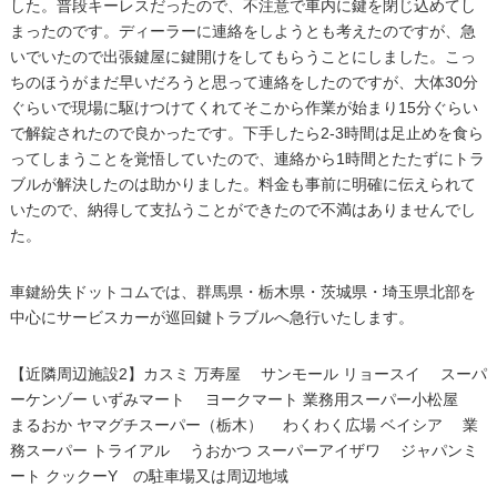
した。普段キーレスだったので、不注意で車内に鍵を閉じ込めてし
まったのです。ディーラーに連絡をしようとも考えたのですが、急
いでいたので出張鍵屋に鍵開けをしてもらうことにしました。こっ
ちのほうがまだ早いだろうと思って連絡をしたのですが、大体30分
ぐらいで現場に駆けつけてくれてそこから作業が始まり15分ぐらい
で解錠されたので良かったです。下手したら2-3時間は足止めを食ら
ってしまうことを覚悟していたので、連絡から1時間とたたずにトラ
ブルが解決したのは助かりました。料金も事前に明確に伝えられて
いたので、納得して支払うことができたので不満はありませんでし
た。
車鍵紛失ドットコムでは、群馬県・栃木県・茨城県・埼玉県北部を
中心にサービスカーが巡回鍵トラブルへ急行いたします。
【近隣周辺施設2】カスミ 万寿屋 サンモール リョースイ スーパ
ーケンゾー いずみマート ヨークマート 業務用スーパー小松屋
まるおか ヤマグチスーパー（栃木） わくわく広場 ベイシア 業
務スーパー トライアル うおかつ スーパーアイザワ ジャパンミ
ート クックーY の駐車場又は周辺地域