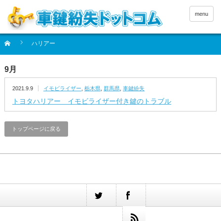
menu
ハリアー
9月
2021.9.9
イモビライザー
,
栃木県
,
群馬県
,
車鍵紛失
トヨタハリアー イモビライザー付き鍵のトラブル
トップページに戻る