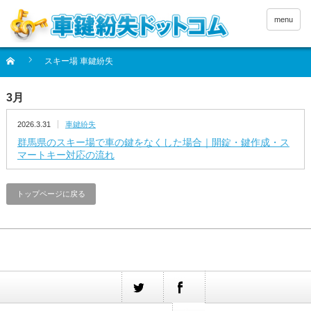
menu
スキー場 車鍵紛失
3月
2026.3.31
車鍵紛失
群馬県のスキー場で車の鍵をなくした場合｜開錠・鍵作成・ス
マートキー対応の流れ
トップページに戻る