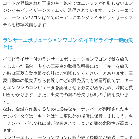
コードが登録された正規のキー以外ではエンジンが作動しないエン
ジンイモビライザーシステムが、装備されています。ランサーエボ
リューションワゴンは全てのモデルにエンジンイモビライザーシス
テムを標準装備します。
ランサーエボリューションワゴン
のイモビライザー鍵紛失
とは
イモビライザー付のランサーエボリューションワゴンで鍵を紛失し
てしまった場合、多くの三菱車の取扱説明書には、「キーを紛失し
た時は三菱自動車販売会社にご相談してください」とあります。三
菱自動車の販売店ならお近くのどの販売店でも対応可能です。キー
とエンジンのコンピュータを認証させる必要があるため、時間と費
用がかかります。また、出先での鍵の紛失は移動の手段を失いま
す。
なお、合鍵を作製するために必要なキーナンバーが刻印されたキー
ナンバータグは、キーとは別に車以外の場所に保管しましょう。キ
ーナンバーがわかれば鍵が複製されてしまい盗難の危険性が高まり
ます。
ランサーエボリューションワゴンは販売終了後時間が経過している