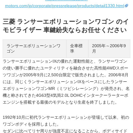
motors.com/jp/corporate/pressrelease/products/detail1330.html
三菱 ランサーエボリューションワゴン のイ
モビライザー 車鍵紛失ならお任せください
ランサーエボリューションワ
全車標
2005年～2006年9
ゴン
準
月
ランサーエボリューションIXの優れた運動性能と、ランサーワゴン
の使い勝手に優れたユーティリティを融合させた高性能4WDスポー
ツワゴンが2005年9月に2,500台限定で販売されました。2006年8月
には、同じくランサーエボリューションIXをベースにしたランサー
エボリューションワゴンMR（ミツビシレーシング）が発売され、名
機と称されてきた4G63型4気筒2.0L DOHCインタークーラーターボ
エンジンを搭載する最後のモデルとなり生産を終了しました。
1992年10月に初代ランサーエボリューションが登場して以来、初の
ワゴンボディを採用しました。
セダンに比べてリヤ周りが強度不足になることから、ボディサイド