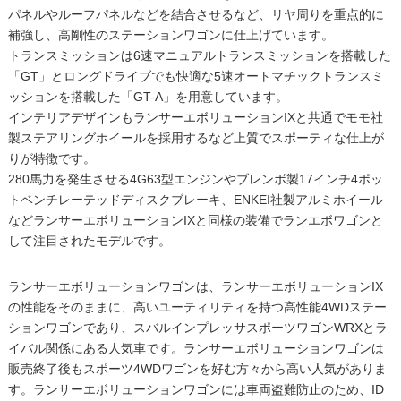
パネルやルーフパネルなどを結合させるなど、リヤ周りを重点的に
補強し、高剛性のステーションワゴンに仕上げています。
トランスミッションは6速マニュアルトランスミッションを搭載した
「GT」とロングドライブでも快適な5速オートマチックトランスミ
ッションを搭載した「GT-A」を用意しています。
インテリアデザインもランサーエボリューションIXと共通でモモ社
製ステアリングホイールを採用するなど上質でスポーティな仕上が
りが特徴です。
280馬力を発生させる4G63型エンジンやブレンボ製17インチ4ポッ
トベンチレーテッドディスクブレーキ、ENKEI社製アルミホイール
などランサーエボリューションIXと同様の装備でランエボワゴンと
して注目されたモデルです。
ランサーエボリューションワゴンは、ランサーエボリューションIX
の性能をそのままに、高いユーティリティを持つ高性能4WDステー
ションワゴンであり、スバルインプレッサスポーツワゴンWRXとラ
イバル関係にある人気車です。ランサーエボリューションワゴンは
販売終了後もスポーツ4WDワゴンを好む方々から高い人気がありま
す。ランサーエボリューションワゴンには車両盗難防止のため、ID