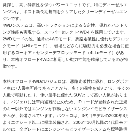
発揮し、高い静粛性を保つパワーユニットです。特にディーゼルエ
ンジンは、ポスト新長期規制をクリアしたクリーンディーゼルエン
ジンです。
4WDシステムは、高いトラクションによる安定性、優れたハンドリ
ング性能も実現する、スーパーセレクト4WD-IIを採用しています。
2WDモードの他、通常の4WDモード、悪路走破性に優れたデフロッ
クモード（4HLcモード）、岩場などさらに駆動力を必要な場合に使
用するローギア＋センターデフロックモード（4LLcモード）があ
り、本格オフロード4WDに相応しい動力性能を確保しているのが特
徴です。
本格オフロード4WDのパジェロは、悪路走破性に優れ、ロングボデ
ィ車は7人乗車可能であることから、多くの荷物を積んだり、多くの
人数で移動したり、使い勝手に優れたSUVとして高い人気がありま
す。パジェロには車両盗難防止のため、IDコードが登録された正規
のキー以外ではエンジンが作動しないエンジンイモビライザーシス
テムが、装備されています。パジェロは、3代目モデルの2000年8月
よりエクシード以上に標準装備され、2006年10月以降の4代目モデ
ルでは、全グレードにエンジンイモビライザーシステムを標準装備