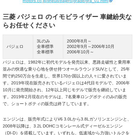
motors.co.jp/lineup/pajero/grade/gra_01.html
三菱 パジェロ のイモビライザー 車鍵紛失な
らお任せください
3Lのみ
2000年8月～
パジェロ
全車標準
2002年9月～2006年10月
全車標準
2006年10月～
パジェロは、1982年に初代モデルを発売以来、悪路走破性と乗用車
並みの快適な乗り心地を併せ持つオールラウンドSUVとして、25年
間で約250万台を生産し、世界170か国以上の人々に愛されていま
す。2019年現在販売されているパジェロは4代目モデルで、2006年
10月に発売開始され、12年以上同じモデルで販売を継続していま
す。2019年2月現在のモデルは、7名乗車ロングボティのみの販売
で、ショートボティの販売は終了しています。
エンジンは、販売年式によりV6 3.0Lから3.8Lガソリンエンジンと、
2008年以降は、3.2L DOHCコモンレール式ディーゼルエンジン
（DI-D）を搭載しています。いずれも、低速域から力強いトルクを