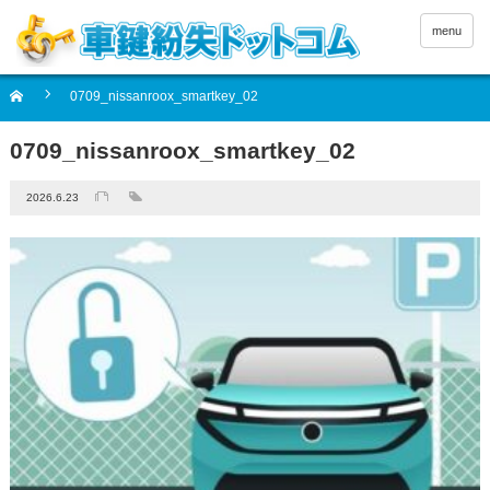
menu
0709_nissanroox_smartkey_02
0709_nissanroox_smartkey_02
2026.6.23