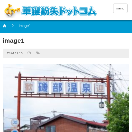
menu
image1
image1
2024.11.15