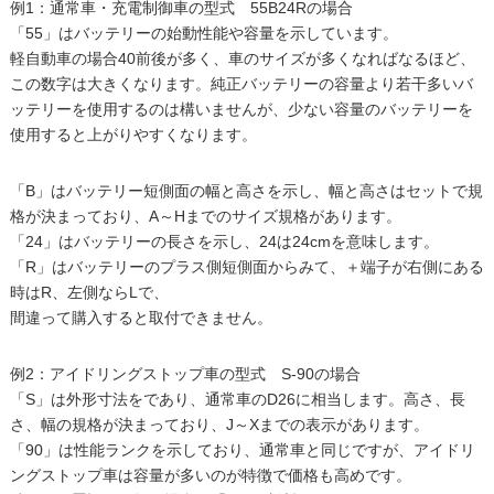
例1：通常車・充電制御車の型式 55B24Rの場合
「55」はバッテリーの始動性能や容量を示しています。
軽自動車の場合40前後が多く、車のサイズが多くなればなるほど、
この数字は大きくなります。純正バッテリーの容量より若干多いバ
ッテリーを使用するのは構いませんが、少ない容量のバッテリーを
使用すると上がりやすくなります。
「B」はバッテリー短側面の幅と高さを示し、幅と高さはセットで規
格が決まっており、A～Hまでのサイズ規格があります。
「24」はバッテリーの長さを示し、24は24cmを意味します。
「R」はバッテリーのプラス側短側面からみて、＋端子が右側にある
時はR、左側ならLで、
間違って購入すると取付できません。
例2：アイドリングストップ車の型式 S-90の場合
「S」は外形寸法をであり、通常車のD26に相当します。高さ、長
さ、幅の規格が決まっており、J～Xまでの表示があります。
「90」は性能ランクを示しており、通常車と同じですが、アイドリ
ングストップ車は容量が多いのが特徴で価格も高めです。