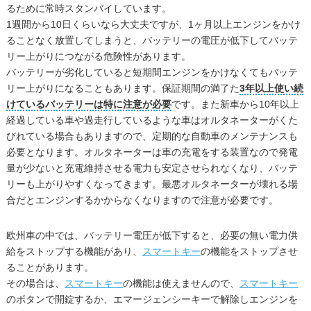
るために常時スタンバイしています。
1週間から10日くらいなら大丈夫ですが、1ヶ月以上エンジンをかけ
ることなく放置してしまうと、バッテリーの電圧が低下してバッテ
リー上がりにつながる危険性があります。
バッテリーが劣化していると短期間エンジンをかけなくてもバッテ
リー上がりになることもあります。保証期間の満了た
3年以上使い続
けているバッテリーは特に注意が必要
です。また新車から10年以上
経過している車や過走行しているような車はオルタネーターがくた
びれている場合もありますので、定期的な自動車のメンテナンスも
必要となります。オルタネーターは車の充電をする装置なので発電
量が少ないと充電維持させる電力も安定させられなくなり、バッテ
リーも上がりやすくなってきます。最悪オルタネーターが壊れる場
合だとエンジンするかからなくなりますので注意が必要です。
欧州車の中では、バッテリー電圧が低下すると、必要の無い電力供
給をストップする機能があり、
スマートキー
の機能をストップさせ
ることがあります。
その場合は、
スマートキー
の機能は使えませんので、
スマートキー
のボタンで開錠するか、エマージェンシーキーで解除しエンジンを