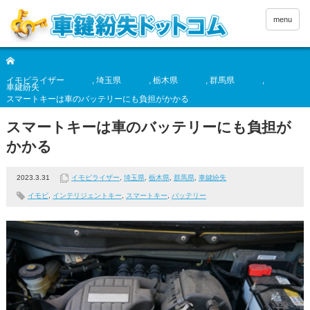
menu
イモビライザー
,
埼玉県
,
栃木県
,
群馬県
,
車鍵紛失
スマートキーは車のバッテリーにも負担がかかる
スマートキーは車のバッテリーにも負担が
かかる
2023.3.31
イモビライザー
,
埼玉県
,
栃木県
,
群馬県
,
車鍵紛失
イモビ
,
インテリジェントキー
,
スマートキー
,
バッテリー