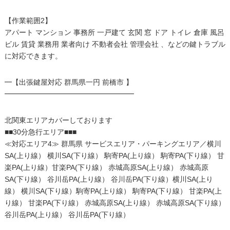
【作業範囲2】
アパート マンション 事務所 一戸建て 玄関 窓 ドア トイレ 倉庫 風呂
ビル 賃貸 業務用 業者向け 不動者会社 管理会社 、などの鍵トラブル
に対応できます。
━【出張鍵屋対応 群馬県一円 前橋市 】
━━━━━━━━━━━━━━━━━━
北関東エリアカバーしております
■■30分急行エリア■■■
≪対応エリア4≫ 群馬県 サービスエリア・パーキングエリア／横川
SA(上り線） 横川SA(下り線） 駒寄PA(上り線） 駒寄PA(下り線） 甘
楽PA(上り線）甘楽PA(下り線） 赤城高原SA(上り線） 赤城高原
SA(下り線） 谷川岳PA(上り線） 谷川岳PA(下り線）横川SA(上り
線） 横川SA(下り線）駒寄PA(上り線） 駒寄PA(下り線） 甘楽PA(上
り線） 甘楽PA(下り線） 赤城高原SA(上り線） 赤城高原SA(下り線）
谷川岳PA(上り線） 谷川岳PA(下り線）