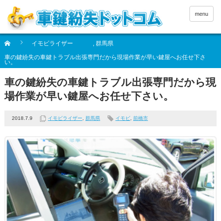
menu
イモビライザー
,
群馬県
車の鍵紛失の車鍵トラブル出張専門だから現場作業が早い鍵屋へお任せ下さ
い。
車の鍵紛失の車鍵トラブル出張専門だから現
場作業が早い鍵屋へお任せ下さい。
2018.7.9
イモビライザー
,
群馬県
イモビ
,
前橋市