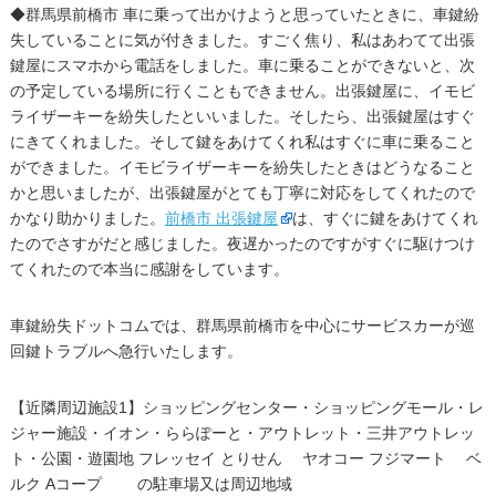
◆群馬県前橋市 車に乗って出かけようと思っていたときに、車鍵紛
失していることに気が付きました。すごく焦り、私はあわてて出張
鍵屋にスマホから電話をしました。車に乗ることができないと、次
の予定している場所に行くこともできません。出張鍵屋に、イモビ
ライザーキーを紛失したといいました。そしたら、出張鍵屋はすぐ
にきてくれました。そして鍵をあけてくれ私はすぐに車に乗ること
ができました。イモビライザーキーを紛失したときはどうなること
かと思いましたが、出張鍵屋がとても丁寧に対応をしてくれたので
かなり助かりました。
前橋市 出張鍵屋
は、すぐに鍵をあけてくれ
たのでさすがだと感じました。夜遅かったのですがすぐに駆けつけ
てくれたので本当に感謝をしています。
車鍵紛失ドットコムでは、群馬県前橋市を中心にサービスカーが巡
回鍵トラブルへ急行いたします。
【近隣周辺施設1】ショッピングセンター・ショッピングモール・レ
ジャー施設・イオン・ららぽーと・アウトレット・三井アウトレッ
ト・公園・遊園地 フレッセイ とりせん ヤオコー フジマート ベ
ルク Aコープ の駐車場又は周辺地域