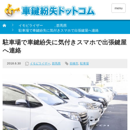
menu
イモビライザー
,
群馬県
駐車場で車鍵紛失に気付きスマホで出張鍵屋へ連絡
駐車場で車鍵紛失に気付きスマホで出張鍵屋
へ連絡
2018.6.30
イモビライザー
,
群馬県
前橋市
,
駐車場