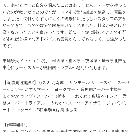
て、あのときほど自分を恨んだことはありません。スマホを持って
いたのが救いだったのですが、スマホで出張鍵屋を検索し、電話を
しました。受付からすぐに近くの現場にいたらしいスタッフの方が
やってきて、ものの数分で鍵を開けてくれました。料金がそれほど
高くなかったことも良かったです。紛失した鍵に関わることで心配
があればと様々なアドバイスも善意からしてもらって、心強かった
です。
車鍵紛失ドットコムでは、群馬県・栃木県・茨城県・埼玉県北部を
中心にサービスカーが巡回鍵トラブルへ急行いたします。
【近隣周辺施設2】カスミ 万寿屋 サンモール リョースイ スーパ
ーケンゾー いずみマート ヨークマート 業務用スーパー小松屋
まるおか ヤマグチスーパー（栃木） わくわく広場 ベイシア 業
務スーパー トライアル うおかつ スーパーアイザワ ジャパンミ
ート クックーY の駐車場又は周辺地域
【作業範囲2】
アパート マンション 事務所 一戸建て 玄関 窓 ドア トイレ 倉庫 風呂