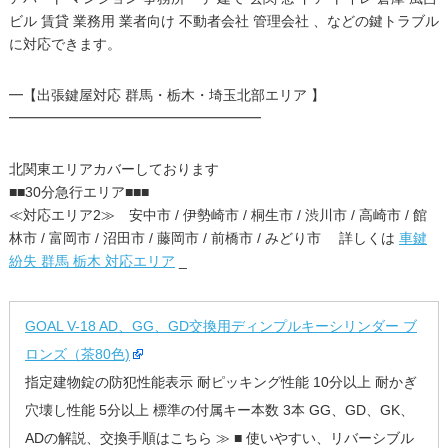
ビル 賃貸 業務用 業者向け 不動者会社 管理会社 、などの鍵トラブル
に対応できます。
━【出張鍵屋対応 群馬・栃木・埼玉北部エリア 】
━━━━━━━━━━━━━━━━━━
北関東エリアカバーしております
■■30分急行エリア■■■
≪対応エリア2≫ 安中市 / 伊勢崎市 / 桐生市 / 渋川市 / 高崎市 / 館
林市 / 富岡市 / 沼田市 / 藤岡市 / 前橋市 / みどり市 詳しくは
車鍵
紛失 群馬 栃木 対応エリア
_
GOAL V-18 AD、GG、GD交換用ディンプルキーシリンダー ブ
ロンズ（茶80色)
指定建物錠の防犯性能表示 耐ピッキング性能 10分以上 耐かぎ
穴壊し性能 5分以上 標準の付属キー本数 3本 GG、GD、GK、
ADの解説、交換手順はこちら ≫ ■ 使いやすい、リバーシブル