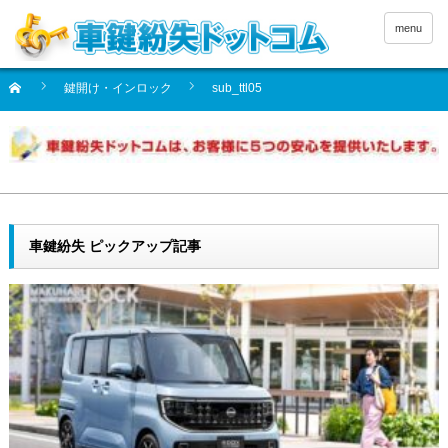
menu
鍵開け・インロック
sub_ttl05
車鍵紛失 ピックアップ記事